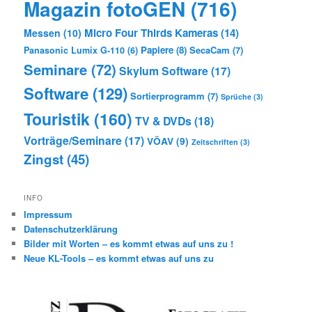
Magazin fotoGEN
(716)
Micro Four Thirds Kameras
(14)
Messen
(10)
Papiere
(8)
SecaCam
(7)
Panasonic Lumix G-110
(6)
Seminare
(72)
Skylum Software
(17)
Software
(129)
Sortierprogramm
(7)
Sprüche
(3)
Touristik
(160)
TV & DVDs
(18)
Vorträge/Seminare
(17)
VÖAV
(9)
Zeitschriften
(3)
Zingst
(45)
INFO
Impressum
Datenschutzerklärung
Bilder mit Worten – es kommt etwas auf uns zu !
Neue KL-Tools – es kommt etwas auf uns zu