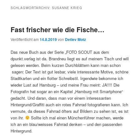
SCHLAGWORTARCHIV:
SUSANNE KRIEG
Fast frischer wie die Fische…
Veröffentlicht am
14.8.2019
von
Detlev Motz
Das neue Buch aus der Serie „FOTO SCOUT aus dem
dpunkt.verlag ist da. Brandneu liegt es auf meinem Tisch und will
gelesen werden. Beim kurzen Durchblättern kann man schon
sagen: Der Text ist gut lesbar, viele interessante Motive, schöne
Stadtkarten und ein flotter Schreibstil. Irgendwie bekomme ich
wieder Lust auf Hamburg – und meine Frau meint: JA!!!! Die
Fotografin hat sogar an ein Kapitel „Hamburg mit Smartphone“
gedacht. Und daran, dass man vor einem interessanten
Hintergrund/Graffiti auch ein rotes Fahrrad fotografieren kann. Ich
vermute, da dieses Fahrrad öfters auf Bildern zu sehen ist, es ist
von ihr.
Sollte ich mal einen Münchenführer machen, werde
ich an ein blau/weisses Fahrrad denken – und den passenden
Hintergrund.