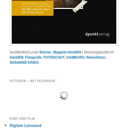
Veröffentlicht unter
Bücher
,
Magazin fotoGEN
|
Verschlagwortet mit
fotoGEN
,
Fotografie
,
FOTOSCOUT
,
HAMBURG
,
Reiseführer
,
SUSANNE KRIEG
FOTOGEN – BEI FACEBOOK
KINO UND FILM
Digitale Leinwand