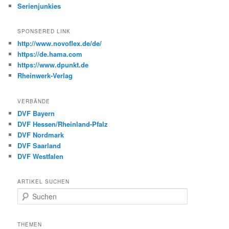
Serienjunkies
SPONSERED LINK
http://www.novoflex.de/de/
https://de.hama.com
https://www.dpunkt.de
Rheinwerk-Verlag
VERBÄNDE
DVF Bayern
DVF Hessen/Rheinland-Pfalz
DVF Nordmark
DVF Saarland
DVF Westfalen
ARTIKEL SUCHEN
S
u
c
h
THEMEN