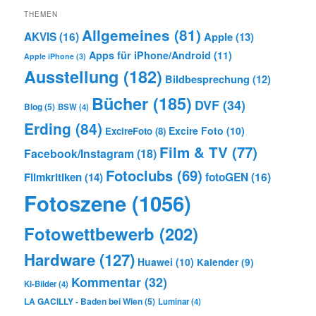
THEMEN
Allgemeines
(81)
AKVIS
(16)
Apple
(13)
Apps für iPhone/Android
(11)
Apple iPhone
(3)
Ausstellung
(182)
Bildbesprechung
(12)
Bücher
(185)
DVF
(34)
Blog
(5)
BSW
(4)
Erding
(84)
Excire Foto
(10)
ExcireFoto
(8)
Film & TV
(77)
Facebook/Instagram
(18)
Fotoclubs
(69)
Filmkritiken
(14)
fotoGEN
(16)
Fotoszene
(1056)
Fotowettbewerb
(202)
Hardware
(127)
Huawei
(10)
Kalender
(9)
Kommentar
(32)
KI-Bilder
(4)
LA GACILLY - Baden bei Wien
(5)
Luminar
(4)