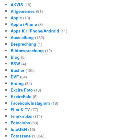
e
AKVIS
(16)
n
Allgemeines
(81)
Apple
(13)
Apple iPhone
(3)
Apps für iPhone/Android
(11)
Ausstellung
(182)
Besprechung
(1)
Bildbesprechung
(12)
Blog
(5)
BSW
(4)
Bücher
(185)
DVF
(34)
Erding
(84)
Excire Foto
(10)
ExcireFoto
(8)
Facebook/Instagram
(18)
Film & TV
(77)
Filmkritiken
(14)
Fotoclubs
(69)
fotoGEN
(16)
Fotoszene
(1.056)