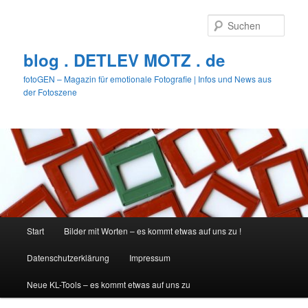
Zum
Zum
primären
sekundären
Such
Inhalt
Inhalt
springen
springen
blog . DETLEV MOTZ . de
fotoGEN – Magazin für emotionale Fotografie | Infos und News aus
der Fotoszene
Hauptmenü
Start
Bilder mit Worten – es kommt etwas auf uns zu !
Datenschutzerklärung
Impressum
Neue KL-Tools – es kommt etwas auf uns zu