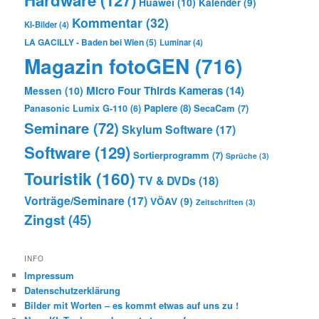
Huawei
(10)
Kalender
(9)
Kommentar
(32)
KI-Bilder
(4)
LA GACILLY - Baden bei Wien
(5)
Luminar
(4)
Magazin fotoGEN
(716)
Micro Four Thirds Kameras
(14)
Messen
(10)
Papiere
(8)
SecaCam
(7)
Panasonic Lumix G-110
(6)
Seminare
(72)
Skylum Software
(17)
Software
(129)
Sortierprogramm
(7)
Sprüche
(3)
Touristik
(160)
TV & DVDs
(18)
Vorträge/Seminare
(17)
VÖAV
(9)
Zeitschriften
(3)
Zingst
(45)
INFO
Impressum
Datenschutzerklärung
Bilder mit Worten – es kommt etwas auf uns zu !