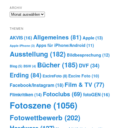
ARCHIV
Archiv
THEMEN
Allgemeines
(81)
AKVIS
(16)
Apple
(13)
Apps für iPhone/Android
(11)
Apple iPhone
(3)
Ausstellung
(182)
Bildbesprechung
(12)
Bücher
(185)
DVF
(34)
Blog
(5)
BSW
(4)
Erding
(84)
Excire Foto
(10)
ExcireFoto
(8)
Film & TV
(77)
Facebook/Instagram
(18)
Fotoclubs
(69)
Filmkritiken
(14)
fotoGEN
(16)
Fotoszene
(1056)
Fotowettbewerb
(202)
Hardware
(127)