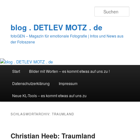
Zum
Zum
primären
sekundären
Such
Inhalt
Inhalt
springen
springen
blog . DETLEV MOTZ . de
fotoGEN – Magazin für emotionale Fotografie | Infos und News aus
der Fotoszene
Hauptmenü
Start
Bilder mit Worten – es kommt etwas auf uns zu !
Datenschutzerklärung
Impressum
Neue KL-Tools – es kommt etwas auf uns zu
SCHLAGWORTARCHIV:
TRAUMLAND
Christian Heeb: Traumland