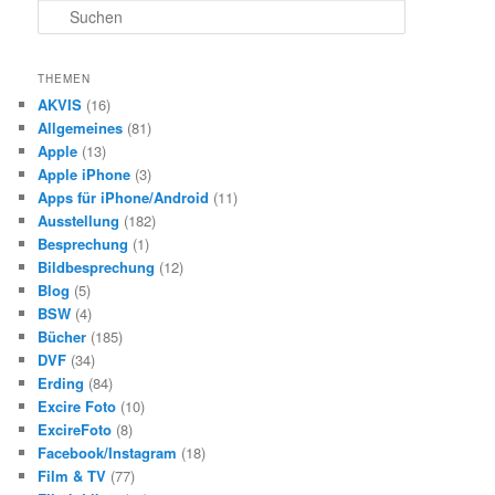
S
u
c
h
THEMEN
e
AKVIS
(16)
n
Allgemeines
(81)
Apple
(13)
Apple iPhone
(3)
Apps für iPhone/Android
(11)
Ausstellung
(182)
Besprechung
(1)
Bildbesprechung
(12)
Blog
(5)
BSW
(4)
Bücher
(185)
DVF
(34)
Erding
(84)
Excire Foto
(10)
ExcireFoto
(8)
Facebook/Instagram
(18)
Film & TV
(77)