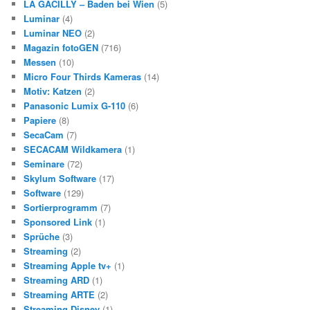
LA GACILLY – Baden bei Wien
(5)
Luminar
(4)
Luminar NEO
(2)
Magazin fotoGEN
(716)
Messen
(10)
Micro Four Thirds Kameras
(14)
Motiv: Katzen
(2)
Panasonic Lumix G-110
(6)
Papiere
(8)
SecaCam
(7)
SECACAM Wildkamera
(1)
Seminare
(72)
Skylum Software
(17)
Software
(129)
Sortierprogramm
(7)
Sponsored Link
(1)
Sprüche
(3)
Streaming
(2)
Streaming Apple tv+
(1)
Streaming ARD
(1)
Streaming ARTE
(2)
Streaming Disney
(1)