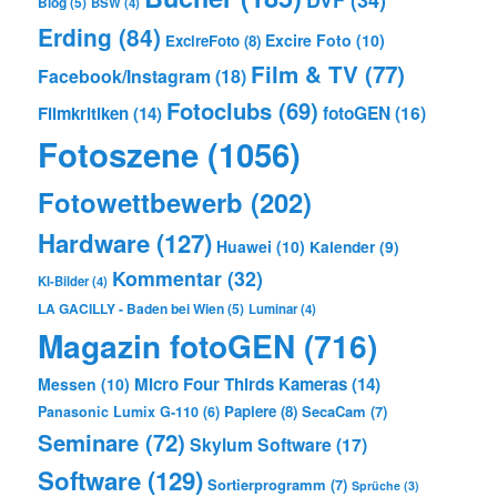
Blog
(5)
BSW
(4)
Erding
(84)
Excire Foto
(10)
ExcireFoto
(8)
Film & TV
(77)
Facebook/Instagram
(18)
Fotoclubs
(69)
Filmkritiken
(14)
fotoGEN
(16)
Fotoszene
(1056)
Fotowettbewerb
(202)
Hardware
(127)
Huawei
(10)
Kalender
(9)
Kommentar
(32)
KI-Bilder
(4)
LA GACILLY - Baden bei Wien
(5)
Luminar
(4)
Magazin fotoGEN
(716)
Micro Four Thirds Kameras
(14)
Messen
(10)
Papiere
(8)
SecaCam
(7)
Panasonic Lumix G-110
(6)
Seminare
(72)
Skylum Software
(17)
Software
(129)
Sortierprogramm
(7)
Sprüche
(3)