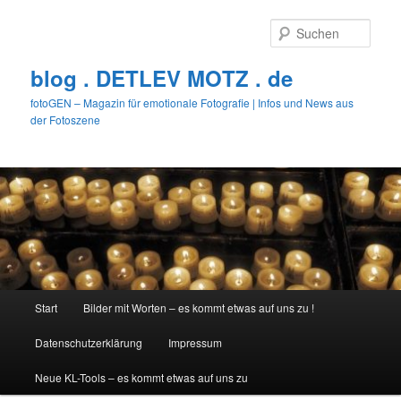
Zum
Zum
primären
sekundären
Such
Inhalt
Inhalt
springen
springen
blog . DETLEV MOTZ . de
fotoGEN – Magazin für emotionale Fotografie | Infos und News aus
der Fotoszene
Hauptmenü
Start
Bilder mit Worten – es kommt etwas auf uns zu !
Datenschutzerklärung
Impressum
Neue KL-Tools – es kommt etwas auf uns zu