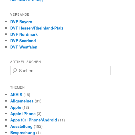
VERBÄNDE
DVF Bayern
DVF Hessen/Rheinland-Pfalz
DVF Nordmark
DVF Saarland
DVF Westfalen
ARTIKEL SUCHEN
S
u
c
h
THEMEN
e
AKVIS
(16)
n
Allgemeines
(81)
Apple
(13)
Apple iPhone
(3)
Apps für iPhone/Android
(11)
Ausstellung
(182)
Besprechung
(1)