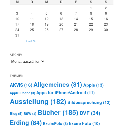
M
D
M
D
F
S
S
1
2
3
4
5
6
7
8
9
10
11
12
13
14
15
16
17
18
19
20
21
22
23
24
25
26
27
28
29
30
31
« Jan.
ARCHIV
Archiv
THEMEN
Allgemeines
(81)
AKVIS
(16)
Apple
(13)
Apps für iPhone/Android
(11)
Apple iPhone
(3)
Ausstellung
(182)
Bildbesprechung
(12)
Bücher
(185)
DVF
(34)
Blog
(5)
BSW
(4)
Erding
(84)
Excire Foto
(10)
ExcireFoto
(8)