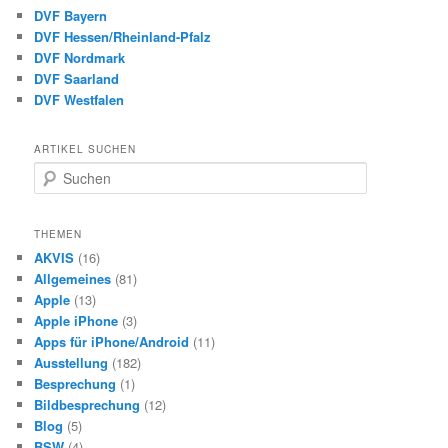
DVF Bayern
DVF Hessen/Rheinland-Pfalz
DVF Nordmark
DVF Saarland
DVF Westfalen
ARTIKEL SUCHEN
S
u
c
h
THEMEN
e
AKVIS
(16)
n
Allgemeines
(81)
Apple
(13)
Apple iPhone
(3)
Apps für iPhone/Android
(11)
Ausstellung
(182)
Besprechung
(1)
Bildbesprechung
(12)
Blog
(5)
BSW
(4)