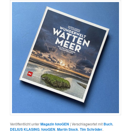
Veröffentlicht unter
Magazin fotoGEN
|
Verschlagwortet mit
Buch
,
DELIUS KLASING
,
fotoGEN
,
Martin Stock
,
Tim Schröder
,