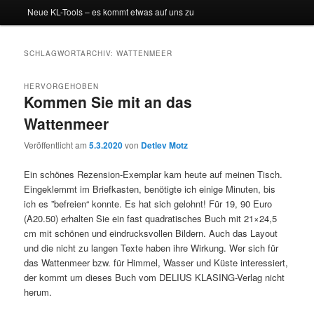
Neue KL-Tools – es kommt etwas auf uns zu
SCHLAGWORTARCHIV:
WATTENMEER
HERVORGEHOBEN
Kommen Sie mit an das
Wattenmeer
Veröffentlicht am
5.3.2020
von
Detlev Motz
Ein schönes Rezension-Exemplar kam heute auf meinen Tisch.
Eingeklemmt im Briefkasten, benötigte ich einige Minuten, bis
ich es ”befreien“ konnte. Es hat sich gelohnt! Für 19, 90 Euro
(A20.50) erhalten Sie ein fast quadratisches Buch mit 21×24,5
cm mit schönen und eindrucksvollen Bildern. Auch das Layout
und die nicht zu langen Texte haben ihre Wirkung. Wer sich für
das Wattenmeer bzw. für Himmel, Wasser und Küste interessiert,
der kommt um dieses Buch vom DELIUS KLASING-Verlag nicht
herum.