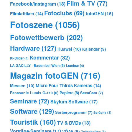
Film & TV
(77)
Facebook/Instagram
(18)
Fotoclubs
(69)
Filmkritiken
(14)
fotoGEN
(16)
Fotoszene
(1056)
Fotowettbewerb
(202)
Hardware
(127)
Huawei
(10)
Kalender
(9)
Kommentar
(32)
KI-Bilder
(4)
LA GACILLY - Baden bei Wien
(5)
Luminar
(4)
Magazin fotoGEN
(716)
Micro Four Thirds Kameras
(14)
Messen
(10)
Papiere
(8)
SecaCam
(7)
Panasonic Lumix G-110
(6)
Seminare
(72)
Skylum Software
(17)
Software
(129)
Sortierprogramm
(7)
Sprüche
(3)
Touristik
(160)
TV & DVDs
(18)
Vorträge/Seminare
(17)
VÖAV
(9)
Zeitschriften
(3)