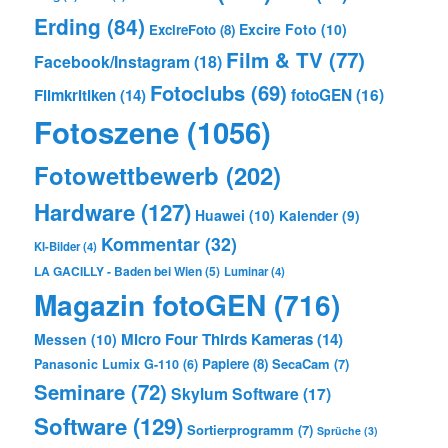
Erding
(84)
Excire Foto
(10)
ExcireFoto
(8)
Film & TV
(77)
Facebook/Instagram
(18)
Fotoclubs
(69)
Filmkritiken
(14)
fotoGEN
(16)
Fotoszene
(1056)
Fotowettbewerb
(202)
Hardware
(127)
Huawei
(10)
Kalender
(9)
Kommentar
(32)
KI-Bilder
(4)
LA GACILLY - Baden bei Wien
(5)
Luminar
(4)
Magazin fotoGEN
(716)
Micro Four Thirds Kameras
(14)
Messen
(10)
Papiere
(8)
SecaCam
(7)
Panasonic Lumix G-110
(6)
Seminare
(72)
Skylum Software
(17)
Software
(129)
Sortierprogramm
(7)
Sprüche
(3)