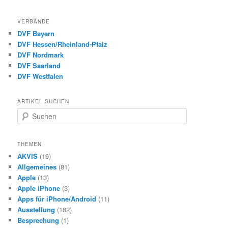
VERBÄNDE
DVF Bayern
DVF Hessen/Rheinland-Pfalz
DVF Nordmark
DVF Saarland
DVF Westfalen
ARTIKEL SUCHEN
S
u
c
h
THEMEN
e
AKVIS
(16)
n
Allgemeines
(81)
Apple
(13)
Apple iPhone
(3)
Apps für iPhone/Android
(11)
Ausstellung
(182)
Besprechung
(1)