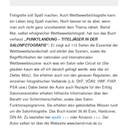
Fotografie soll Spaß machen. Auch Wettbewerbsfotografie kann
ein Leben lang Spaß machen. Noch besser ist es aber, wenn
man sich nicht ganz unvorbereitet dem Thema nähert. Bernd
Mai, selbst erfolgreicher Wettbewerbsfotograf, hat nun das Buch
verfasst
„PUNKTLANDUNG – TITELJÄGER IN DER
SALONFOTOGRAFIE“.
Er zeigt auf 112 Seiten die Essential der
Wettbewerbslandschaft und erklärt das System, sowie die
Begrifflichkeiten der nationalen und internationalen
Wettbewerbsszene -auch was ein Salon oder Circuit ist
(Sie
glauben kaum wie oft ich danach gefragt werde, was das ist.
Detlev Motz)
. Sie erfahren auch von den genauen Regularien, der
einzelnen fotografischen Verbände (z.b. DVF, VÖAV, IIWF, FIAP,
PSA usw.) Dabei bietet der Autor auch Rezepte für den Erfolg.
Salonveranstalter erhalten hilfreiche Informationen über den
Benefit von Schirmherrschaften, sowie über Salon-
Funktionsprogramme. Sie erhalten also gebündeltes Wissen rund
um die Salonfotografie. Das Buch kostet 39,90 Euro, Hardcover,
DIN A5. Zu bestellen bei
epubli >>>
oder Amazon >>>. Der
Autor selbst ist über die Webseite www.bernd-mai.de zu