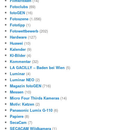
Filmkritiken
(14)
Fotoclubs
(69)
fotoGEN
(16)
Fotoszene
(1.056)
Fototipp
(1)
Fotowettbewerb
(202)
Hardware
(127)
Huawei
(10)
Kalender
(9)
KI-Bilder
(4)
Kommentar
(32)
LA GACILLY – Baden bei Wien
(5)
Luminar
(4)
Luminar NEO
(2)
Magazin fotoGEN
(716)
Messen
(10)
Micro Four Thirds Kameras
(14)
Motiv: Katzen
(2)
Panasonic Lumix G-110
(6)
Papiere
(8)
SecaCam
(7)
SECACAM Wildkamera
(1)