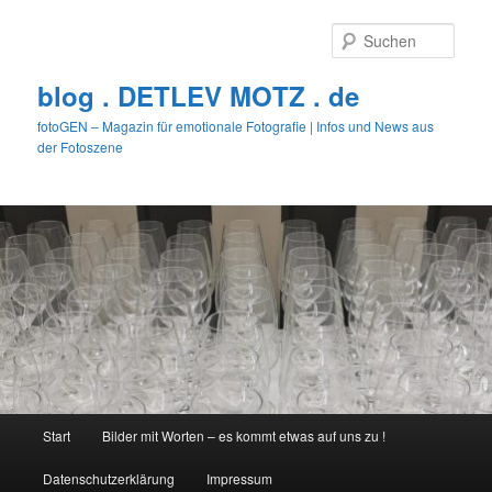
Zum
Zum
primären
sekundären
Such
Inhalt
Inhalt
springen
springen
blog . DETLEV MOTZ . de
fotoGEN – Magazin für emotionale Fotografie | Infos und News aus
der Fotoszene
Hauptmenü
Start
Bilder mit Worten – es kommt etwas auf uns zu !
Datenschutzerklärung
Impressum