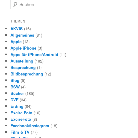
S
u
c
h
THEMEN
e
AKVIS
(16)
n
Allgemeines
(81)
Apple
(13)
Apple iPhone
(3)
Apps für iPhone/Android
(11)
Ausstellung
(182)
Besprechung
(1)
Bildbesprechung
(12)
Blog
(5)
BSW
(4)
Bücher
(185)
DVF
(34)
Erding
(84)
Excire Foto
(10)
ExcireFoto
(8)
Facebook/Instagram
(18)
Film & TV
(77)