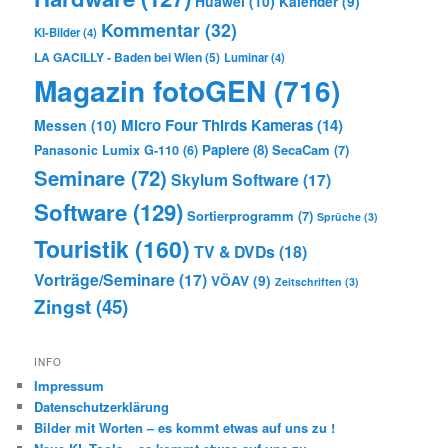
Huawei
(10)
Kalender
(9)
Kommentar
(32)
KI-Bilder
(4)
LA GACILLY - Baden bei Wien
(5)
Luminar
(4)
Magazin fotoGEN
(716)
Micro Four Thirds Kameras
(14)
Messen
(10)
Papiere
(8)
SecaCam
(7)
Panasonic Lumix G-110
(6)
Seminare
(72)
Skylum Software
(17)
Software
(129)
Sortierprogramm
(7)
Sprüche
(3)
Touristik
(160)
TV & DVDs
(18)
Vorträge/Seminare
(17)
VÖAV
(9)
Zeitschriften
(3)
Zingst
(45)
INFO
Impressum
Datenschutzerklärung
Bilder mit Worten – es kommt etwas auf uns zu !