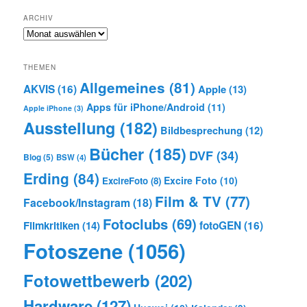
ARCHIV
Archiv
THEMEN
Allgemeines
(81)
AKVIS
(16)
Apple
(13)
Apps für iPhone/Android
(11)
Apple iPhone
(3)
Ausstellung
(182)
Bildbesprechung
(12)
Bücher
(185)
DVF
(34)
Blog
(5)
BSW
(4)
Erding
(84)
Excire Foto
(10)
ExcireFoto
(8)
Film & TV
(77)
Facebook/Instagram
(18)
Fotoclubs
(69)
Filmkritiken
(14)
fotoGEN
(16)
Fotoszene
(1056)
Fotowettbewerb
(202)
Hardware
(127)