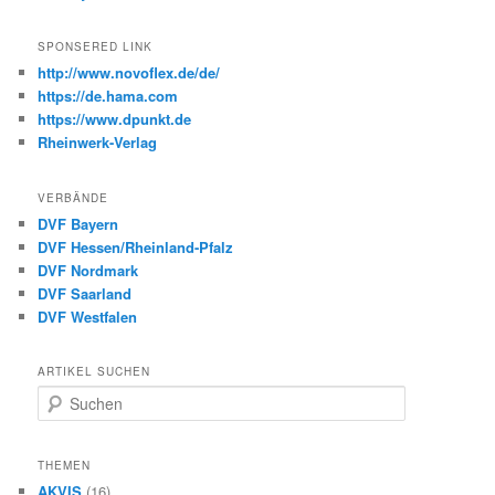
SPONSERED LINK
http://www.novoflex.de/de/
https://de.hama.com
https://www.dpunkt.de
Rheinwerk-Verlag
VERBÄNDE
DVF Bayern
DVF Hessen/Rheinland-Pfalz
DVF Nordmark
DVF Saarland
DVF Westfalen
ARTIKEL SUCHEN
S
u
c
h
THEMEN
e
AKVIS
(16)