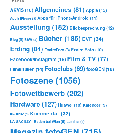
THEMEN
Allgemeines
(81)
AKVIS
(16)
Apple
(13)
Apps für iPhone/Android
(11)
Apple iPhone
(3)
Ausstellung
(182)
Bildbesprechung
(12)
Bücher
(185)
DVF
(34)
Blog
(5)
BSW
(4)
Erding
(84)
Excire Foto
(10)
ExcireFoto
(8)
Film & TV
(77)
Facebook/Instagram
(18)
Fotoclubs
(69)
Filmkritiken
(14)
fotoGEN
(16)
Fotoszene
(1056)
Fotowettbewerb
(202)
Hardware
(127)
Huawei
(10)
Kalender
(9)
Kommentar
(32)
KI-Bilder
(4)
LA GACILLY - Baden bei Wien
(5)
Luminar
(4)
Magazin fotoGEN
(716)