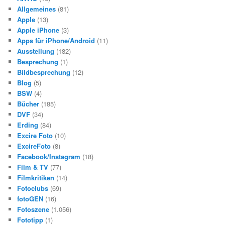
n
Allgemeines
(81)
Apple
(13)
Apple iPhone
(3)
Apps für iPhone/Android
(11)
Ausstellung
(182)
Besprechung
(1)
Bildbesprechung
(12)
Blog
(5)
BSW
(4)
Bücher
(185)
DVF
(34)
Erding
(84)
Excire Foto
(10)
ExcireFoto
(8)
Facebook/Instagram
(18)
Film & TV
(77)
Filmkritiken
(14)
Fotoclubs
(69)
fotoGEN
(16)
Fotoszene
(1.056)
Fototipp
(1)