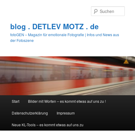
Zum
Zum
primären
sekundären
Such
Inhalt
Inhalt
springen
springen
blog . DETLEV MOTZ . de
fotoGEN – Magazin für emotionale Fotografie | Infos und News aus
der Fotoszene
Hauptmenü
Start
Bilder mit Worten – es kommt etwas auf uns zu !
Datenschutzerklärung
Impressum
Neue KL-Tools – es kommt etwas auf uns zu