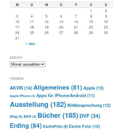
M
D
M
D
F
S
S
1
2
3
4
5
6
7
8
9
10
11
12
13
14
15
16
17
18
19
20
21
22
23
24
25
26
27
28
29
30
31
« Jan.
ARCHIV
Archiv
THEMEN
Allgemeines
(81)
AKVIS
(16)
Apple
(13)
Apps für iPhone/Android
(11)
Apple iPhone
(3)
Ausstellung
(182)
Bildbesprechung
(12)
Bücher
(185)
DVF
(34)
Blog
(5)
BSW
(4)
Erding
(84)
Excire Foto
(10)
ExcireFoto
(8)