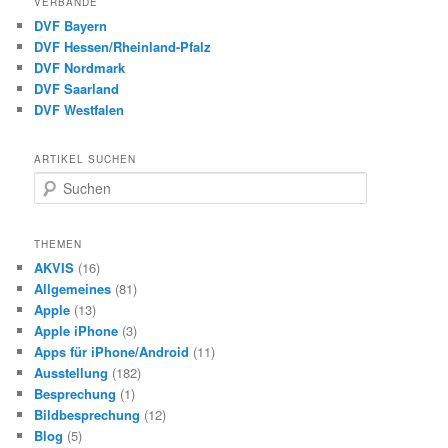
VERBÄNDE
DVF Bayern
DVF Hessen/Rheinland-Pfalz
DVF Nordmark
DVF Saarland
DVF Westfalen
ARTIKEL SUCHEN
S
u
c
h
THEMEN
e
AKVIS
(16)
n
Allgemeines
(81)
Apple
(13)
Apple iPhone
(3)
Apps für iPhone/Android
(11)
Ausstellung
(182)
Besprechung
(1)
Bildbesprechung
(12)
Blog
(5)