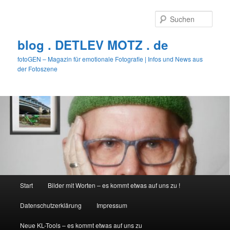
Zum
Zum
primären
sekundären
Such
Inhalt
Inhalt
springen
springen
blog . DETLEV MOTZ . de
fotoGEN – Magazin für emotionale Fotografie | Infos und News aus
der Fotoszene
Hauptmenü
Start
Bilder mit Worten – es kommt etwas auf uns zu !
Datenschutzerklärung
Impressum
Neue KL-Tools – es kommt etwas auf uns zu