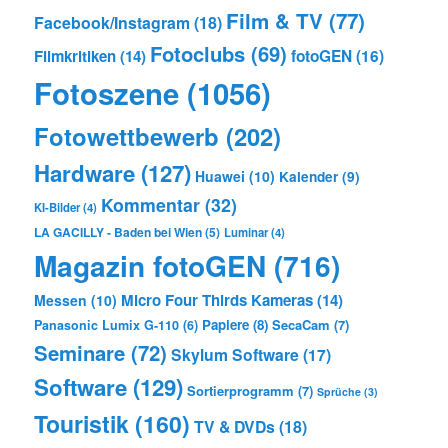
Film & TV
(77)
Facebook/Instagram
(18)
Fotoclubs
(69)
Filmkritiken
(14)
fotoGEN
(16)
Fotoszene
(1056)
Fotowettbewerb
(202)
Hardware
(127)
Huawei
(10)
Kalender
(9)
Kommentar
(32)
KI-Bilder
(4)
LA GACILLY - Baden bei Wien
(5)
Luminar
(4)
Magazin fotoGEN
(716)
Micro Four Thirds Kameras
(14)
Messen
(10)
Papiere
(8)
SecaCam
(7)
Panasonic Lumix G-110
(6)
Seminare
(72)
Skylum Software
(17)
Software
(129)
Sortierprogramm
(7)
Sprüche
(3)
Touristik
(160)
TV & DVDs
(18)