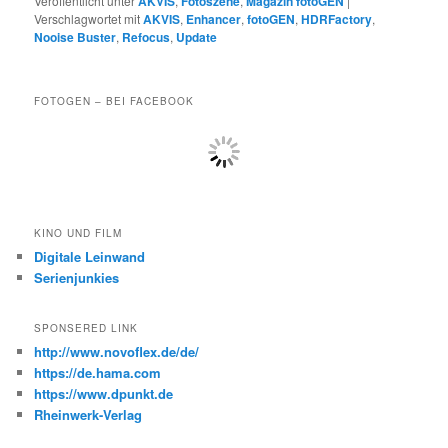
Veröffentlicht unter
AKVIS
,
Fotoszene
,
Magazin fotoGEN
|
Verschlagwortet mit
AKVIS
,
Enhancer
,
fotoGEN
,
HDRFactory
,
Nooise Buster
,
Refocus
,
Update
FOTOGEN – BEI FACEBOOK
KINO UND FILM
Digitale Leinwand
Serienjunkies
SPONSERED LINK
http://www.novoflex.de/de/
https://de.hama.com
https://www.dpunkt.de
Rheinwerk-Verlag