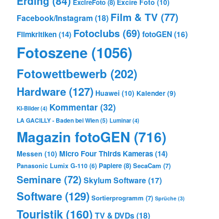
Erding
(84)
Excire Foto
(10)
ExcireFoto
(8)
Film & TV
(77)
Facebook/Instagram
(18)
Fotoclubs
(69)
Filmkritiken
(14)
fotoGEN
(16)
Fotoszene
(1056)
Fotowettbewerb
(202)
Hardware
(127)
Huawei
(10)
Kalender
(9)
Kommentar
(32)
KI-Bilder
(4)
LA GACILLY - Baden bei Wien
(5)
Luminar
(4)
Magazin fotoGEN
(716)
Micro Four Thirds Kameras
(14)
Messen
(10)
Papiere
(8)
SecaCam
(7)
Panasonic Lumix G-110
(6)
Seminare
(72)
Skylum Software
(17)
Software
(129)
Sortierprogramm
(7)
Sprüche
(3)
Touristik
(160)
TV & DVDs
(18)