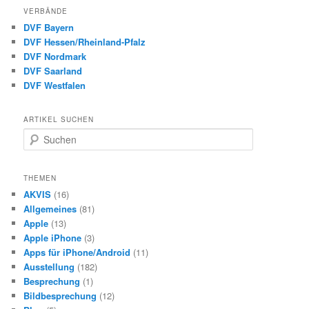
VERBÄNDE
DVF Bayern
DVF Hessen/Rheinland-Pfalz
DVF Nordmark
DVF Saarland
DVF Westfalen
ARTIKEL SUCHEN
S
u
c
h
THEMEN
e
AKVIS
(16)
n
Allgemeines
(81)
Apple
(13)
Apple iPhone
(3)
Apps für iPhone/Android
(11)
Ausstellung
(182)
Besprechung
(1)
Bildbesprechung
(12)