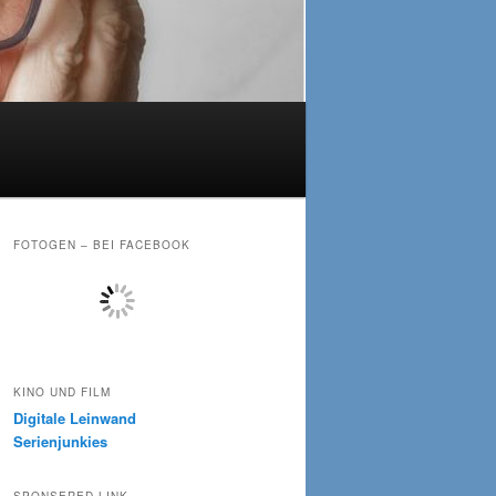
FOTOGEN – BEI FACEBOOK
KINO UND FILM
Digitale Leinwand
Serienjunkies