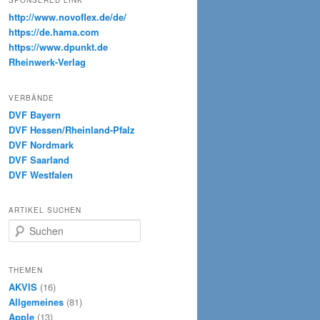
SPONSERED LINK
http://www.novoflex.de/de/
https://de.hama.com
https://www.dpunkt.de
Rheinwerk-Verlag
VERBÄNDE
DVF Bayern
DVF Hessen/Rheinland-Pfalz
DVF Nordmark
DVF Saarland
DVF Westfalen
ARTIKEL SUCHEN
S
u
c
h
THEMEN
e
AKVIS
(16)
n
Allgemeines
(81)
Apple
(13)