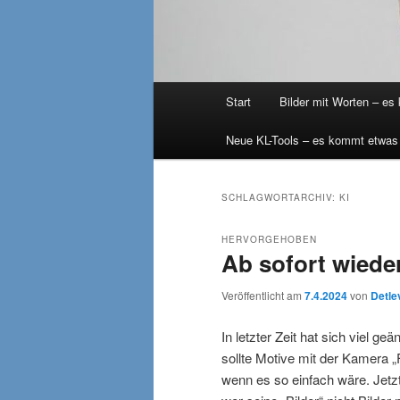
Hauptmenü
Start
Bilder mit Worten – es
Neue KL-Tools – es kommt etwas
SCHLAGWORTARCHIV:
KI
HERVORGEHOBEN
Ab sofort wiede
Veröffentlicht am
7.4.2024
von
Detle
In letzter Zeit hat sich viel ge
sollte Motive mit der Kamera „
wenn es so einfach wäre. Jetz