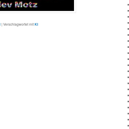
N
|
Verschlagwortet mit
KI