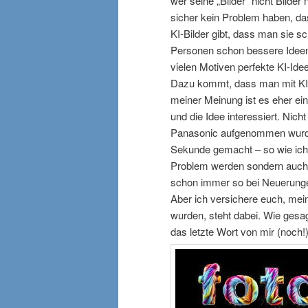
wer seine „Bilder“ nicht Bilder
sicher kein Problem haben, d
KI-Bilder gibt, dass man sie 
Personen schon bessere Ideen 
vielen Motiven perfekte KI-Ide
Dazu kommt, dass man mit KI n
meiner Meinung ist es eher ei
und die Idee interessiert. Nic
Panasonic aufgenommen wurde.
Sekunde gemacht – so wie ich ih
Problem werden sondern auch f
schon immer so bei Neuerung
Aber ich versichere euch, me
wurden, steht dabei. Wie gesagt
das letzte Wort von mir (noch!)