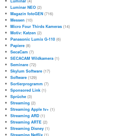
Luminar
(4)
Luminar NEO
(2)
Magazin fotoGEN
(716)
Messen
(10)
Micro Four Thirds Kameras
(14)
Motiv: Katzen
(2)
Panasonic Lumix G-110
(6)
Papiere
(8)
SecaCam
(7)
SECACAM Wildkamera
(1)
Seminare
(72)
Skylum Software
(17)
Software
(129)
Sortierprogramm
(7)
Sponsored Link
(1)
Sprüche
(3)
Streaming
(2)
Streaming Apple tv+
(1)
Streaming ARD
(1)
Streaming ARTE
(2)
Streaming Disney
(1)
Streaming Netflix
(1)