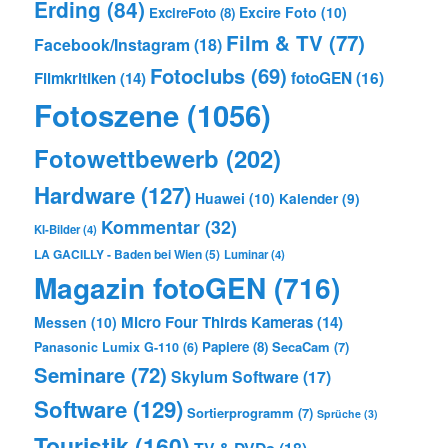
Erding
(84)
Excire Foto
(10)
ExcireFoto
(8)
Film & TV
(77)
Facebook/Instagram
(18)
Fotoclubs
(69)
Filmkritiken
(14)
fotoGEN
(16)
Fotoszene
(1056)
Fotowettbewerb
(202)
Hardware
(127)
Huawei
(10)
Kalender
(9)
Kommentar
(32)
KI-Bilder
(4)
LA GACILLY - Baden bei Wien
(5)
Luminar
(4)
Magazin fotoGEN
(716)
Micro Four Thirds Kameras
(14)
Messen
(10)
Papiere
(8)
SecaCam
(7)
Panasonic Lumix G-110
(6)
Seminare
(72)
Skylum Software
(17)
Software
(129)
Sortierprogramm
(7)
Sprüche
(3)
Touristik
(160)