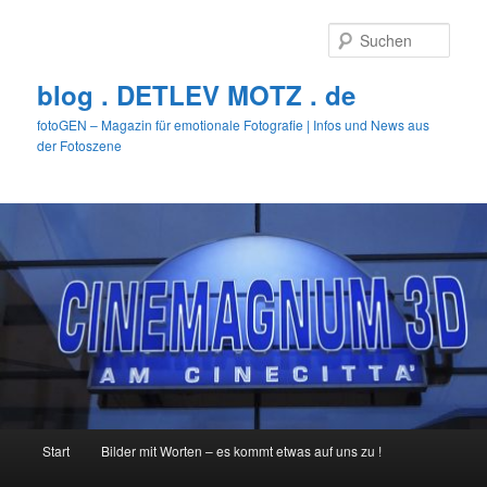
Zum
Zum
primären
sekundären
Such
Inhalt
Inhalt
springen
springen
blog . DETLEV MOTZ . de
fotoGEN – Magazin für emotionale Fotografie | Infos und News aus
der Fotoszene
Hauptmenü
Start
Bilder mit Worten – es kommt etwas auf uns zu !