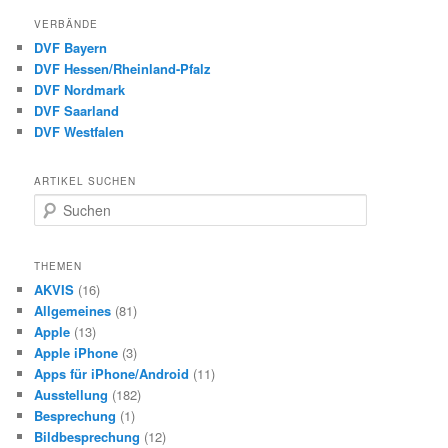
VERBÄNDE
DVF Bayern
DVF Hessen/Rheinland-Pfalz
DVF Nordmark
DVF Saarland
DVF Westfalen
ARTIKEL SUCHEN
S
u
c
h
THEMEN
e
AKVIS
(16)
n
Allgemeines
(81)
Apple
(13)
Apple iPhone
(3)
Apps für iPhone/Android
(11)
Ausstellung
(182)
Besprechung
(1)
Bildbesprechung
(12)