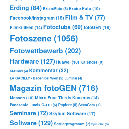
Erding
(84)
Excire Foto
(10)
ExcireFoto
(8)
Film & TV
(77)
Facebook/Instagram
(18)
Fotoclubs
(69)
Filmkritiken
(14)
fotoGEN
(16)
Fotoszene
(1056)
Fotowettbewerb
(202)
Hardware
(127)
Huawei
(10)
Kalender
(9)
Kommentar
(32)
KI-Bilder
(4)
LA GACILLY - Baden bei Wien
(5)
Luminar
(4)
Magazin fotoGEN
(716)
Micro Four Thirds Kameras
(14)
Messen
(10)
Papiere
(8)
SecaCam
(7)
Panasonic Lumix G-110
(6)
Seminare
(72)
Skylum Software
(17)
Software
(129)
Sortierprogramm
(7)
Sprüche
(3)