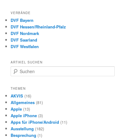
VERBÄNDE
DVF Bayern
DVF Hessen/Rheinland-Pfalz
DVF Nordmark
DVF Saarland
DVF Westfalen
ARTIKEL SUCHEN
S
u
c
h
THEMEN
e
AKVIS
(16)
n
Allgemeines
(81)
Apple
(13)
Apple iPhone
(3)
Apps für iPhone/Android
(11)
Ausstellung
(182)
Besprechung
(1)