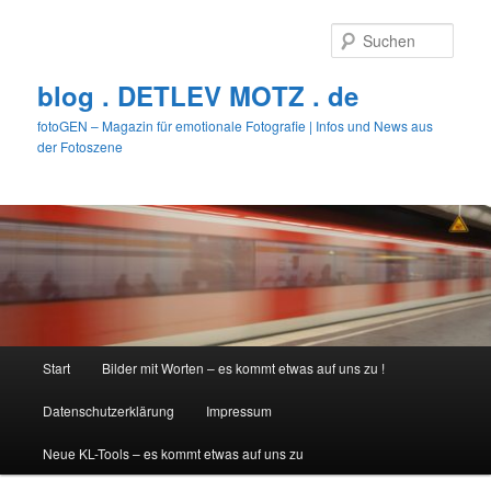
Zum
Zum
primären
sekundären
Such
Inhalt
Inhalt
springen
springen
blog . DETLEV MOTZ . de
fotoGEN – Magazin für emotionale Fotografie | Infos und News aus
der Fotoszene
Hauptmenü
Start
Bilder mit Worten – es kommt etwas auf uns zu !
Datenschutzerklärung
Impressum
Neue KL-Tools – es kommt etwas auf uns zu