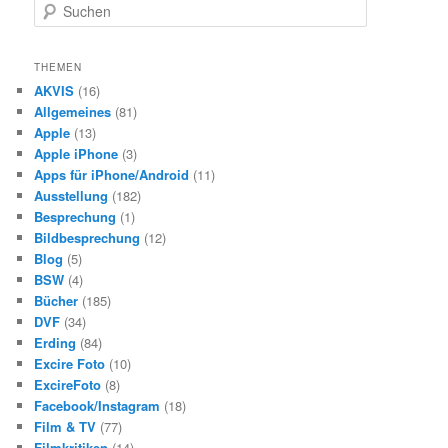
S
u
c
h
THEMEN
e
AKVIS
(16)
n
Allgemeines
(81)
Apple
(13)
Apple iPhone
(3)
Apps für iPhone/Android
(11)
Ausstellung
(182)
Besprechung
(1)
Bildbesprechung
(12)
Blog
(5)
BSW
(4)
Bücher
(185)
DVF
(34)
Erding
(84)
Excire Foto
(10)
ExcireFoto
(8)
Facebook/Instagram
(18)
Film & TV
(77)
Filmkritiken
(14)