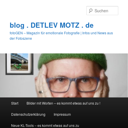
Zum
Zum
primären
sekundären
Such
Inhalt
Inhalt
springen
springen
blog . DETLEV MOTZ . de
fotoGEN – Magazin für emotionale Fotografie | Infos und News aus
der Fotoszene
Hauptmenü
Start
Bilder mit Worten – es kommt etwas auf uns zu !
Datenschutzerklärung
Impressum
Neue KL-Tools – es kommt etwas auf uns zu