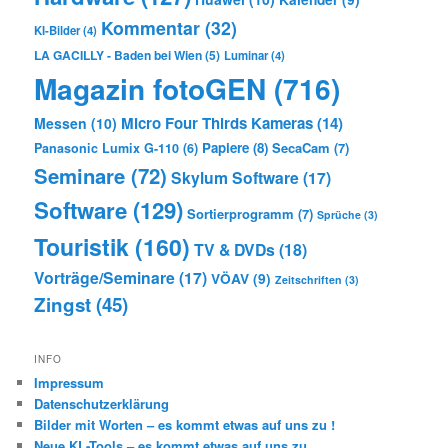
Kommentar
(32)
KI-Bilder
(4)
LA GACILLY - Baden bei Wien
(5)
Luminar
(4)
Magazin fotoGEN
(716)
Micro Four Thirds Kameras
(14)
Messen
(10)
Papiere
(8)
SecaCam
(7)
Panasonic Lumix G-110
(6)
Seminare
(72)
Skylum Software
(17)
Software
(129)
Sortierprogramm
(7)
Sprüche
(3)
Touristik
(160)
TV & DVDs
(18)
Vorträge/Seminare
(17)
VÖAV
(9)
Zeitschriften
(3)
Zingst
(45)
INFO
Impressum
Datenschutzerklärung
Bilder mit Worten – es kommt etwas auf uns zu !
Neue KL-Tools – es kommt etwas auf uns zu