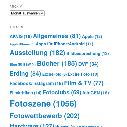
ARCHIV
Archiv
THEMEN
Allgemeines
(81)
AKVIS
(16)
Apple
(13)
Apps für iPhone/Android
(11)
Apple iPhone
(3)
Ausstellung
(182)
Bildbesprechung
(12)
Bücher
(185)
DVF
(34)
Blog
(5)
BSW
(4)
Erding
(84)
Excire Foto
(10)
ExcireFoto
(8)
Film & TV
(77)
Facebook/Instagram
(18)
Fotoclubs
(69)
Filmkritiken
(14)
fotoGEN
(16)
Fotoszene
(1056)
Fotowettbewerb
(202)
Hardware
(127)
Huawei
(10)
Kalender
(9)