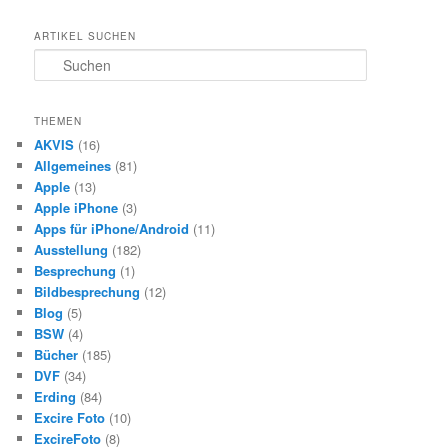
ARTIKEL SUCHEN
S
u
c
h
THEMEN
e
AKVIS
(16)
n
Allgemeines
(81)
Apple
(13)
Apple iPhone
(3)
Apps für iPhone/Android
(11)
Ausstellung
(182)
Besprechung
(1)
Bildbesprechung
(12)
Blog
(5)
BSW
(4)
Bücher
(185)
DVF
(34)
Erding
(84)
Excire Foto
(10)
ExcireFoto
(8)