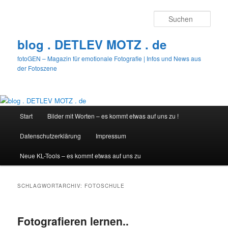
Zum
Zum
primären
sekundären
Such
Inhalt
Inhalt
springen
springen
blog . DETLEV MOTZ . de
fotoGEN – Magazin für emotionale Fotografie | Infos und News aus
der Fotoszene
Hauptmenü
Start
Bilder mit Worten – es kommt etwas auf uns zu !
Datenschutzerklärung
Impressum
Neue KL-Tools – es kommt etwas auf uns zu
SCHLAGWORTARCHIV:
FOTOSCHULE
Fotografieren lernen..