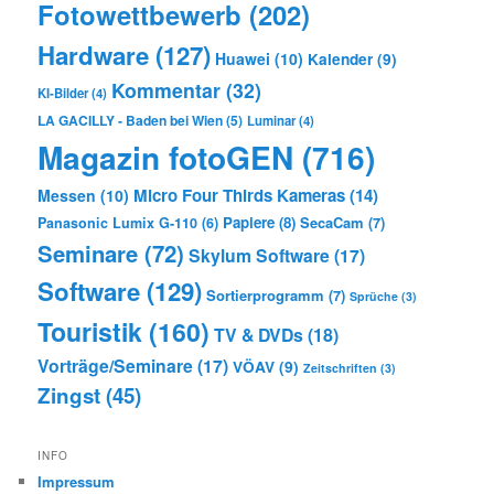
Fotowettbewerb
(202)
Hardware
(127)
Huawei
(10)
Kalender
(9)
Kommentar
(32)
KI-Bilder
(4)
LA GACILLY - Baden bei Wien
(5)
Luminar
(4)
Magazin fotoGEN
(716)
Micro Four Thirds Kameras
(14)
Messen
(10)
Papiere
(8)
SecaCam
(7)
Panasonic Lumix G-110
(6)
Seminare
(72)
Skylum Software
(17)
Software
(129)
Sortierprogramm
(7)
Sprüche
(3)
Touristik
(160)
TV & DVDs
(18)
Vorträge/Seminare
(17)
VÖAV
(9)
Zeitschriften
(3)
Zingst
(45)
INFO
Impressum