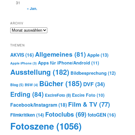
31
« Jan.
ARCHIV
Archiv
THEMEN
Allgemeines
(81)
AKVIS
(16)
Apple
(13)
Apps für iPhone/Android
(11)
Apple iPhone
(3)
Ausstellung
(182)
Bildbesprechung
(12)
Bücher
(185)
DVF
(34)
Blog
(5)
BSW
(4)
Erding
(84)
Excire Foto
(10)
ExcireFoto
(8)
Film & TV
(77)
Facebook/Instagram
(18)
Fotoclubs
(69)
Filmkritiken
(14)
fotoGEN
(16)
Fotoszene
(1056)